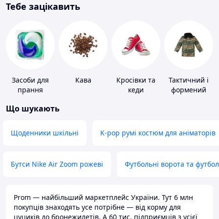
Тебе зацікавить
Засоби для
Кава
Кросівки та
Тактичний і
прання
кеди
формений
одяг
Що шукають
Щоденники шкільні
K-pop румі костюм для аніматорів
Бутси Nike Air Zoom рожеві
Футбольні ворота та футбо
Prom — найбільший маркетплейс України. Тут 6 млн
покупців знаходять усе потрібне — від корму для
цуциків до бронежилетів. А 60 тис. підприємців з усієї