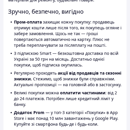
Зручно, безпечно, вигідно
Пром-оплата
захищає кожну покупку: продавець
отримує кошти лише після того, як покупець огляне і
забере замовлення. Щось не так — гроші
повертаються автоматично на картку. Плюс не
треба переплачувати за післяплату на пошті.
З підпискою Smart — безкоштовна доставка по всій
Україні за 50 грн на місяць. Достатньо однієї
покупки, щоб підписка окупилась.
Регулярно проходять
акції від продавців та сезонні
знижки.
Стежимо, щоб знижки були справжніми.
Актуальні пропозиції — на головній або в застосунку.
Великі покупки можна
оплатити частинами
: від 2
до 24 платежів. Потрібен лише кредитний ліміт у
банку.
Додаток Prom
— у топ-3 категорії «Покупки» в App
Store і має понад 10 млн завантажень у Google Play.
Купуйте зі смартфона будь-де і будь-коли.