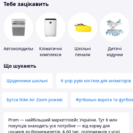
Тебе зацікавить
Автохолодильники
Кліматичні
Шкільні
Дитячі
комплекси
пенали
ходунки
Що шукають
Щоденники шкільні
K-pop румі костюм для аніматорів
Бутси Nike Air Zoom рожеві
Футбольні ворота та футбо
Prom — найбільший маркетплейс України. Тут 6 млн
покупців знаходять усе потрібне — від корму для
цуциків до бронежилетів. А 60 тис. підприємців з усієї