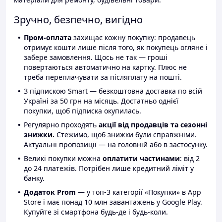
Зручно, безпечно, вигідно
Пром-оплата
захищає кожну покупку: продавець
отримує кошти лише після того, як покупець огляне і
забере замовлення. Щось не так — гроші
повертаються автоматично на картку. Плюс не
треба переплачувати за післяплату на пошті.
З підпискою Smart — безкоштовна доставка по всій
Україні за 50 грн на місяць. Достатньо однієї
покупки, щоб підписка окупилась.
Регулярно проходять
акції від продавців та сезонні
знижки.
Стежимо, щоб знижки були справжніми.
Актуальні пропозиції — на головній або в застосунку.
Великі покупки можна
оплатити частинами
: від 2
до 24 платежів. Потрібен лише кредитний ліміт у
банку.
Додаток Prom
— у топ-3 категорії «Покупки» в App
Store і має понад 10 млн завантажень у Google Play.
Купуйте зі смартфона будь-де і будь-коли.