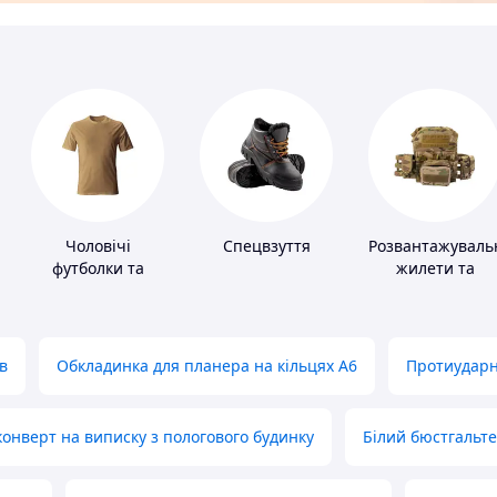
Чоловічі
Спецвзуття
Розвантажуваль
футболки та
жилети та
майки
плитоноски без
плит
в
Обкладинка для планера на кільцях А6
Протиударн
нверт на виписку з пологового будинку
Білий бюстгальт