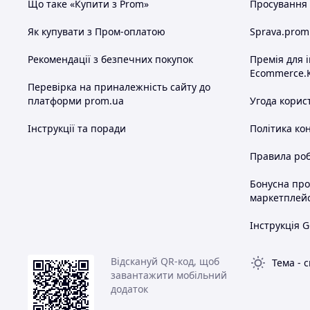
Що таке «Купити з Prom»
Просування в
Як купувати з Пром-оплатою
Sprava.prom
Рекомендації з безпечних покупок
Премія для 
Ecommerce.
Перевірка на приналежність сайту до
платформи prom.ua
Угода корис
Інструкції та поради
Політика ко
Правила роб
Бонусна пр
маркетплей
Інструкція G
Відскануй QR-код, щоб
Тема
-
с
завантажити мобільний
додаток