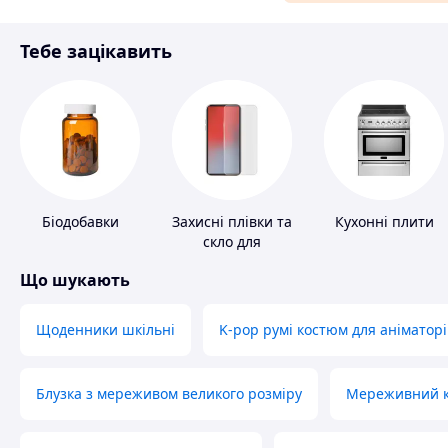
Матеріали для ремонту
Тебе зацікавить
Спорт і відпочинок
Біодобавки
Захисні плівки та
Кухонні плити
скло для
портативних
Що шукають
пристроїв
Щоденники шкільні
K-pop румі костюм для аніматорі
Блузка з мереживом великого розміру
Мереживний ко