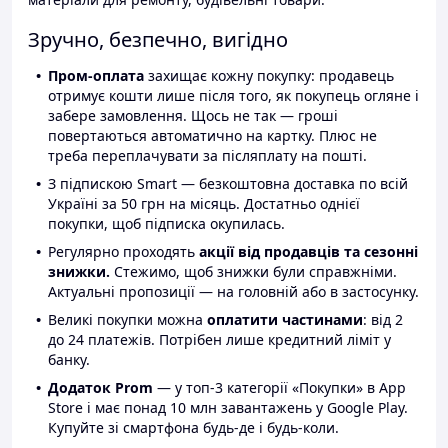
Зручно, безпечно, вигідно
Пром-оплата
захищає кожну покупку: продавець
отримує кошти лише після того, як покупець огляне і
забере замовлення. Щось не так — гроші
повертаються автоматично на картку. Плюс не
треба переплачувати за післяплату на пошті.
З підпискою Smart — безкоштовна доставка по всій
Україні за 50 грн на місяць. Достатньо однієї
покупки, щоб підписка окупилась.
Регулярно проходять
акції від продавців та сезонні
знижки.
Стежимо, щоб знижки були справжніми.
Актуальні пропозиції — на головній або в застосунку.
Великі покупки можна
оплатити частинами
: від 2
до 24 платежів. Потрібен лише кредитний ліміт у
банку.
Додаток Prom
— у топ-3 категорії «Покупки» в App
Store і має понад 10 млн завантажень у Google Play.
Купуйте зі смартфона будь-де і будь-коли.