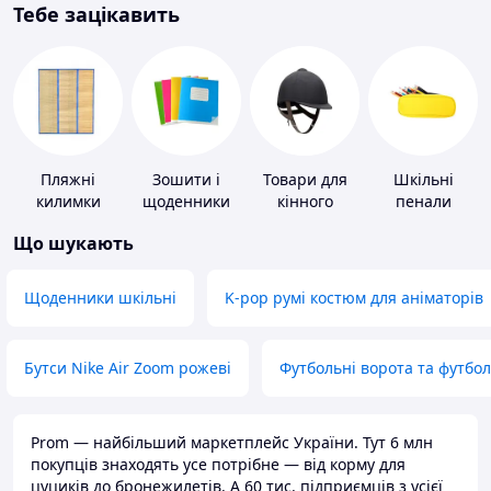
Тебе зацікавить
Пляжні
Зошити і
Товари для
Шкільні
килимки
щоденники
кінного
пенали
спорту
Що шукають
Щоденники шкільні
K-pop румі костюм для аніматорів
Бутси Nike Air Zoom рожеві
Футбольні ворота та футбо
Prom — найбільший маркетплейс України. Тут 6 млн
покупців знаходять усе потрібне — від корму для
цуциків до бронежилетів. А 60 тис. підприємців з усієї