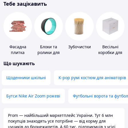
Тебе зацікавить
Фасадна
Блоки та
Зубочистки
Весільні
плитка
ролики для
коробки для
йоги
грошей
Що шукають
Щоденники шкільні
K-pop румі костюм для аніматорів
Бутси Nike Air Zoom рожеві
Футбольні ворота та футбо
Prom — найбільший маркетплейс України. Тут 6 млн
покупців знаходять усе потрібне — від корму для
цуциків до бронежилетів. А 60 тис. підприємців з усієї