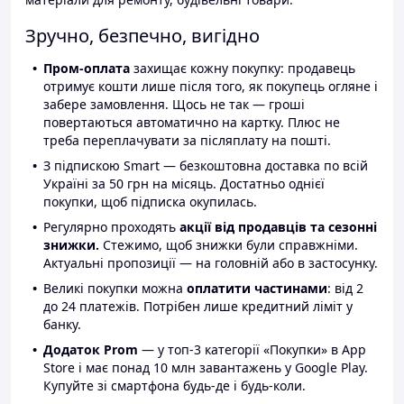
Зручно, безпечно, вигідно
Пром-оплата
захищає кожну покупку: продавець
отримує кошти лише після того, як покупець огляне і
забере замовлення. Щось не так — гроші
повертаються автоматично на картку. Плюс не
треба переплачувати за післяплату на пошті.
З підпискою Smart — безкоштовна доставка по всій
Україні за 50 грн на місяць. Достатньо однієї
покупки, щоб підписка окупилась.
Регулярно проходять
акції від продавців та сезонні
знижки.
Стежимо, щоб знижки були справжніми.
Актуальні пропозиції — на головній або в застосунку.
Великі покупки можна
оплатити частинами
: від 2
до 24 платежів. Потрібен лише кредитний ліміт у
банку.
Додаток Prom
— у топ-3 категорії «Покупки» в App
Store і має понад 10 млн завантажень у Google Play.
Купуйте зі смартфона будь-де і будь-коли.