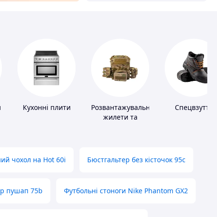
и
Кухонні плити
Розвантажувальні
Спецвзуття
жилети та
плитоноски без
плит
ий чохол на Hot 60i
Бюстгальтер без кісточок 95с
ер пушап 75b
Футбольні стоноги Nike Phantom GX2