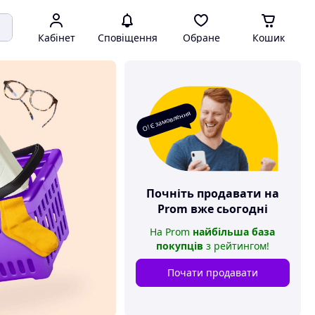
Кабінет
Сповіщення
Обране
Кошик
О! Є замовлення
Почніть продавати на
Prom
вже сьогодні
На
Prom
найбільша база
покупців
з рейтингом
!
Почати продавати