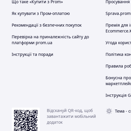
Що таке «Купити з Prom»
Просування в
Як купувати з Пром-оплатою
Sprava.prom
Рекомендації з безпечних покупок
Премія для 
Ecommerce.
Перевірка на приналежність сайту до
платформи prom.ua
Угода корис
Інструкції та поради
Політика ко
Правила роб
Бонусна пр
маркетплей
Інструкція G
Відскануй QR-код, щоб
Тема
-
с
завантажити мобільний
додаток