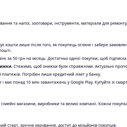
ання та напої, зоотовари, інструменти, матеріали для ремонту,
є кошти лише після того, як покупець огляне і забере замовл
пошті.
ні за 50 грн на місяць. Достатньо однієї покупки, щоб підписка
нижки.
Стежимо, щоб знижки були справжніми. Актуальні пропози
24 платежів. Потрібен лише кредитний ліміт у банку.
e і має понад 10 млн завантажень у Google Play. Купуйте зі смар
 сімейні магазини, виробники та великі компанії. Кожна покупка
ий старт, зручне керування, доступ до мільйонів покупців.