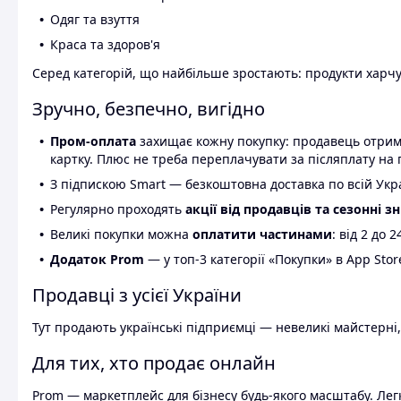
Одяг та взуття
Краса та здоров'я
Серед категорій, що найбільше зростають: продукти харчув
Зручно, безпечно, вигідно
Пром-оплата
захищає кожну покупку: продавець отриму
картку. Плюс не треба переплачувати за післяплату на 
З підпискою Smart — безкоштовна доставка по всій Украї
Регулярно проходять
акції від продавців та сезонні з
Великі покупки можна
оплатити частинами
: від 2 до 
Додаток Prom
— у топ-3 категорії «Покупки» в App Stor
Продавці з усієї України
Тут продають українські підприємці — невеликі майстерні,
Для тих, хто продає онлайн
Prom — маркетплейс для бізнесу будь-якого масштабу. Легк