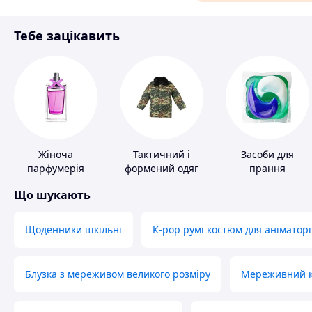
Матеріали для ремонту
Тебе зацікавить
Спорт і відпочинок
Жіноча
Тактичний і
Засоби для
парфумерія
формений одяг
прання
Що шукають
Щоденники шкільні
K-pop румі костюм для аніматорі
Блузка з мереживом великого розміру
Мереживний ко