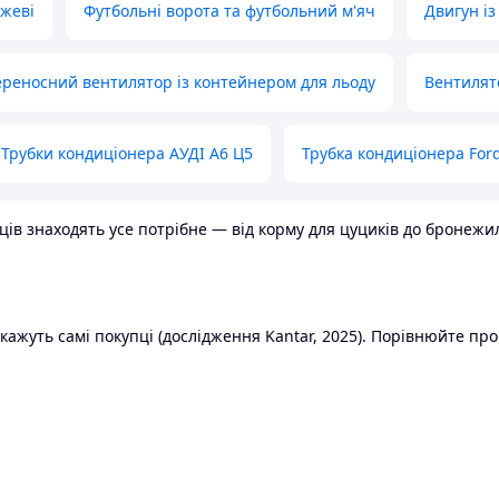
ожеві
Футбольні ворота та футбольний м'яч
Двигун із
реносний вентилятор із контейнером для льоду
Вентилят
Трубки кондиціонера АУДІ А6 Ц5
Трубка кондиціонера Ford
в знаходять усе потрібне — від корму для цуциків до бронежилет
ажуть самі покупці (дослідження Kantar, 2025). Порівнюйте пропо