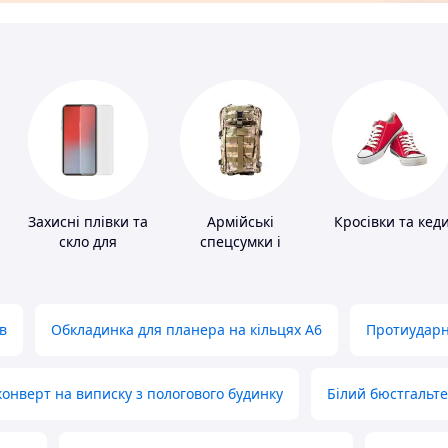
Захисні плівки та
Армійські
Кросівки та кед
скло для
спецсумки і
портативних
рюкзаки
пристроїв
в
Обкладинка для планера на кільцях А6
Протиударн
нверт на виписку з пологового будинку
Білий бюстгальт