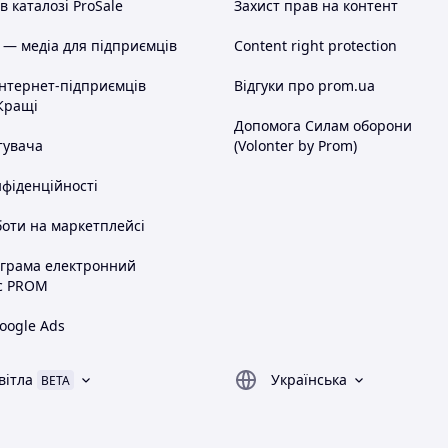
 каталозі ProSale
Захист прав на контент
 — медіа для підприємців
Content right protection
інтернет-підприємців
Відгуки про prom.ua
Кращі
Допомога Силам оборони
тувача
(Volonter by Prom)
нфіденційності
оти на маркетплейсі
ограма електронний
с PROM
oogle Ads
вітла
Українська
BETA